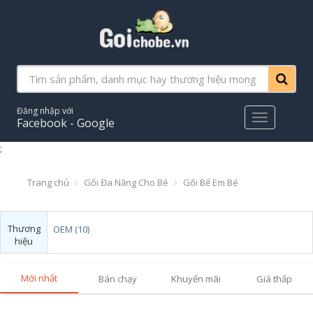
Đăng nhập với
Main
Facebook - Google
Menu
;
Trang chủ
Gối Đa Năng Cho Bé
Gối Bế Em Bé
Thương
OEM (10)
hiệu
Mới nhất
Bán chạy
Khuyến mãi
Giá thấp