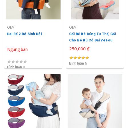
OEM
OEM
Đai Bế 2 Bé Sinh Đôi
Gối Bế Bé Đúng Tư Thế, Gối
Cho Bé Bú Có Đai Veeou
250,000 ₫
Ngừng bán
★
★
★
★
★
★
★
★
★
★
★
★
★
★
★
Bình luận 6
Bình luận 0