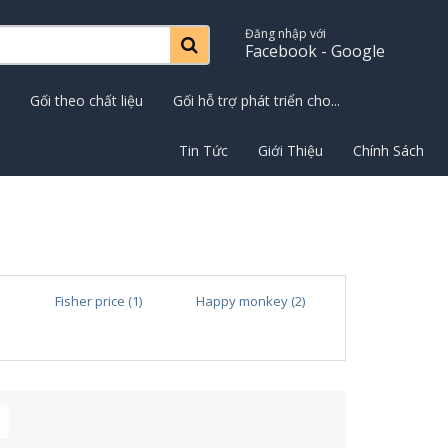
Đăng nhập với
Facebook - Google
Gối theo chất liệu
Gối hỗ trợ phát triển cho...
Tin Tức
Giới Thiệu
Chính Sách
Fisher price (1)
Happy monkey (2)