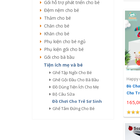
Gối hỗ trợ phát triển cho bé
Đệm nệm cho bé
Thảm cho bé
Chăn cho bé
Khăn cho bé
Phụ kiện cho bé ngủ
Phụ kiện gối cho bé
Gối cho bà bầu
Tiện ích mẹ và bé
Ghế Tập Ngồi Cho Bé
Happy 
Ghế Gội Đầu Cho Bà Bầu
Đồ Dùng Tiện Ích Cho Mẹ
Đồ Chơ
Cho Tr
Bộ Câu Sữa
Monke
Đồ Chơi Cho Trẻ Sơ Sinh
165,0
Ghế Tắm Đứng Cho Bé
★
★
★
★
★
★