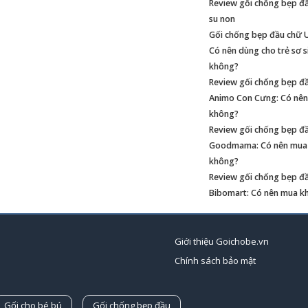
Review gối chống bẹp đ
su non
Gối chống bẹp đầu chữ U 
Có nên dùng cho trẻ sơ s
không?
Review gối chống bẹp đ
Animo Con Cưng: Có nê
không?
Review gối chống bẹp đ
Goodmama: Có nên mua
không?
Review gối chống bẹp đ
Bibomart: Có nên mua k
Giới thiệu Goichobe.vn
Chính sách bảo mật
Gối cho bé bú
Gối chống bẹp đầu