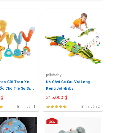
Jollybaby
reo Cũi Treo Xe
Đồ Chơi Cá Sấu Vải Leng
Ốc Cho Trẻ Sơ Sinh
Keng Jollybaby
 ₫
215,000 ₫
★
★
★
★
★
★
★
★
★
★
★
★
Bình luận 1
Bình luận 2