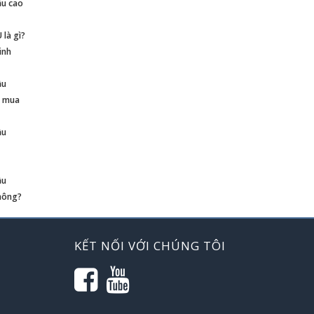
ầu cao
là gì?
inh
ầu
n mua
ầu
ầu
hông?
KẾT NỐI VỚI CHÚNG TÔI