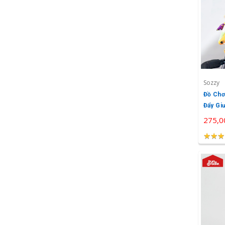
Sozzy
Đồ Chơ
Đẩy Gi
Sozzy
275,0
★
★
★
★
★
★