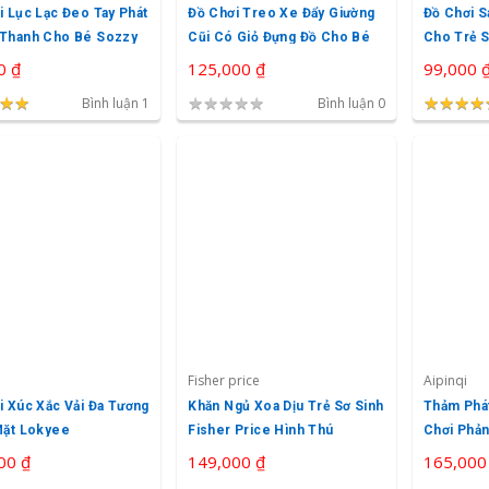
i Lục Lạc Đeo Tay Phát
Đồ Chơi Treo Xe Đẩy Giường
Đồ Chơi S
Thanh Cho Bé Sozzy
Cũi Có Giỏ Đựng Đồ Cho Bé
Cho Trẻ S
0 ₫
125,000 ₫
99,000 
★
★
★
★
★
★
★
★
★
★
★
★
★
★
★
★
★
Bình luận 1
Bình luận 0
Fisher price
Aipinqi
i Xúc Xắc Vải Đa Tương
Khăn Ngủ Xoa Dịu Trẻ Sơ Sinh
Thảm Phát
Mặt Lokyee
Fisher Price Hình Thú
Chơi Phả
Time Cho 
00 ₫
149,000 ₫
165,000