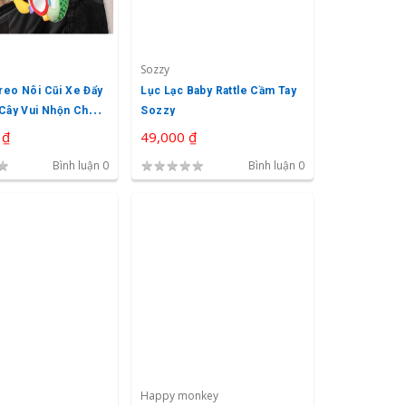
Sozzy
reo Nôi Cũi Xe Đẩy
Lục Lạc Baby Rattle Cầm Tay
 Cây Vui Nhộn Cho
Sozzy
aby
 ₫
49,000 ₫
★
★
★
★
★
★
Bình luận 0
Bình luận 0
Happy monkey