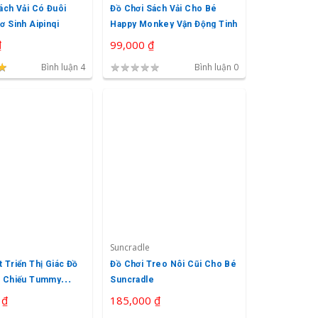
ách Vải Có Đuôi
Đồ Chơi Sách Vải Cho Bé
ơ Sinh Aipinqi
Happy Monkey Vận Động Tinh
₫
99,000 ₫
★
★
★
★
★
★
★
Bình luận 4
Bình luận 0
Suncradle
 Triển Thị Giác Đồ
Đồ Chơi Treo Nôi Cũi Cho Bé
n Chiếu Tummy
Suncradle
Bé Aipinqi
 ₫
185,000 ₫