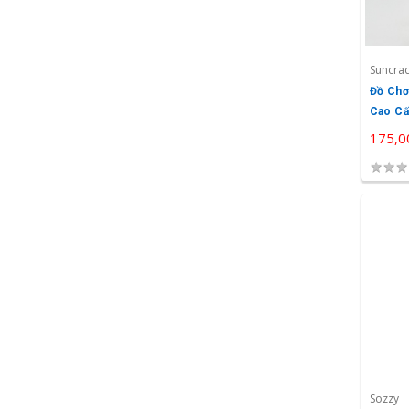
Suncra
Đồ Chơ
Cao Cấ
175,0
★
★
★
Sozzy