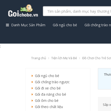
Danh Mục Sản Phẩm
Gối ngủ cho bé
Gối chống trào 
;
Trang chủ
Tiện Ích Mẹ Và Bé
Đồ Chơi Cho Trẻ Sơ
Thươ
Gối ngủ cho bé
Gối chống trào ngược
Gối đi xe cho bé
Gối đa năng cho bé
Gối ôm cho bé
Sắp x
Gối theo chất liệu