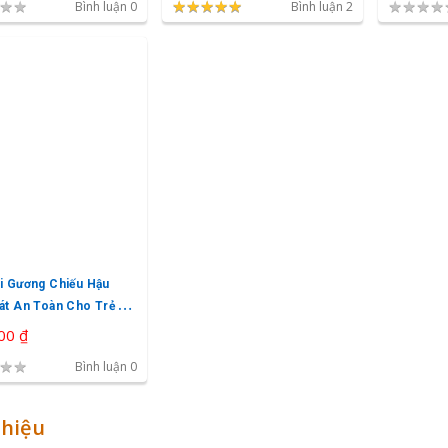
★
★
★
★
★
★
★
★
★
★
★
★
★
★
★
★
Bình luận 0
Bình luận 2
i Gương Chiếu Hậu
át An Toàn Cho Trẻ Sơ
ozzy
00 ₫
★
★
Bình luận 0
thiệu