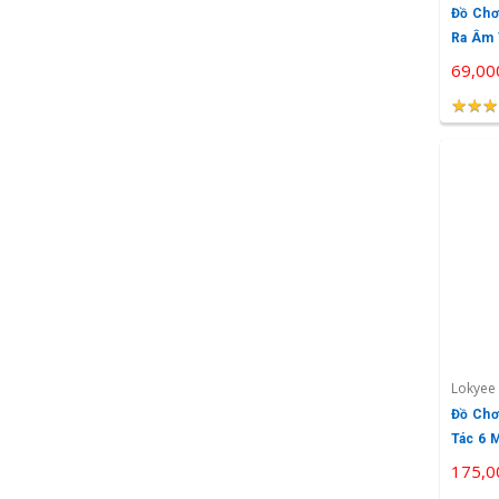
Đồ Chơ
Ra Âm 
69,00
★
★
★
★
★
★
Lokyee
Đồ Chơ
Tác 6 
175,0