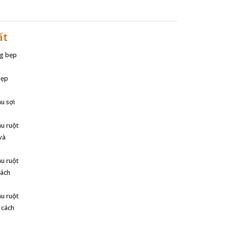
ất
ng bẹp
bẹp
u sợi
u ruột
và
u ruột
cách
u ruột
 cách