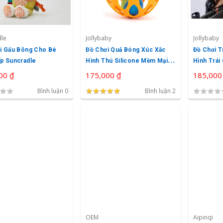
dle
Jollybaby
Jollybaby
i Gấu Bông Cho Bé
Đồ Chơi Quả Bóng Xúc Xắc
Đồ Chơi T
p Suncradle
Hình Thú Silicone Mềm Mại
Hình Trái
Jollybaby
Bé Jollyb
00 ₫
175,000 ₫
185,000
★
★
★
★
★
★
★
★
★
★
★
★
★
★
★
★
Bình luận 0
Bình luận 2
OEM
Aipinqi