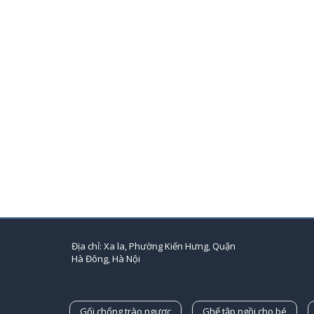
Địa chỉ: Xa la, Phường Kiến Hưng, Quận
Hà Đông, Hà Nội
Gối chống trào ngược
Ghế tập ngồi cho bé