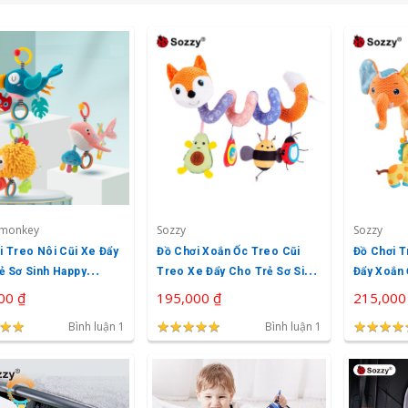
monkey
Sozzy
Sozzy
i Treo Nôi Cũi Xe Đẩy
Đồ Chơi Xoắn Ốc Treo Cũi
Đồ Chơi T
ẻ Sơ Sinh Happy
Treo Xe Đẩy Cho Trẻ Sơ Sinh
Đẩy Xoắn 
y
Sozzy
Sozzy
00 ₫
195,000 ₫
215,000
★
★
★
★
★
★
★
★
★
★
★
★
★
★
★
★
★
★
★
★
★
★
Bình luận 1
Bình luận 1