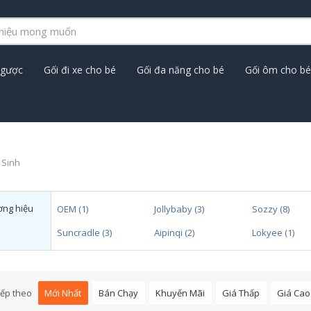
ngược
Gối đi xe cho bé
Gối đa năng cho bé
Gối ôm cho bé
 Sinh
ng hiệu
OEM (1)
Jollybaby (3)
Sozzy (8)
Suncradle (3)
Aipinqi (2)
Lokyee (1)
ếp theo
Mới Nhất
Bán Chạy
Khuyến Mãi
Giá Thấp
Giá Cao