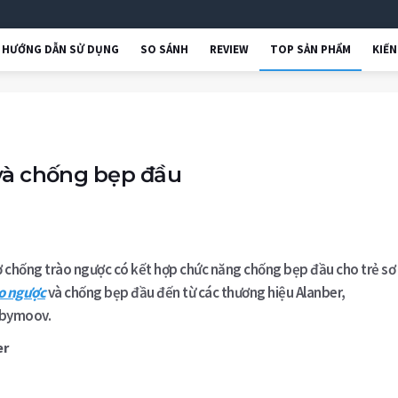
HƯỚNG DẪN SỬ DỤNG
SO SÁNH
REVIEW
TOP SẢN PHẨM
KIẾ
và chống bẹp đầu
rợ chống trào ngược có kết hợp chức năng chống bẹp đầu cho trẻ sơ 
o ngược
và chống bẹp đầu đến từ các thương hiệu Alanber,
abymoov.
er