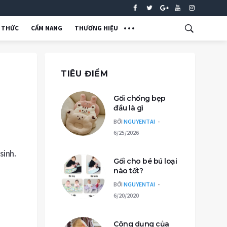
N THỨC
CẨM NANG
THƯƠNG HIỆU
TIÊU ĐIỂM
Gối chống bẹp
đầu là gì
BỞI
NGUYENTAI
6/25/2026
sinh.
Gối cho bé bú loại
nào tốt?
BỞI
NGUYENTAI
6/20/2020
Công dụng của