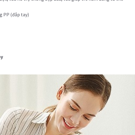
ng PP (đắp tay)
by