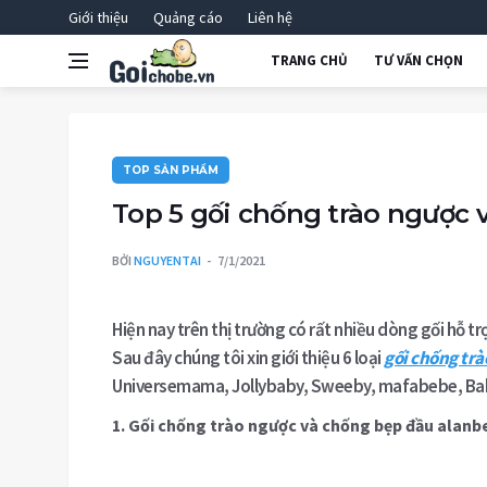
Giới thiệu
Quảng cáo
Liên hệ
TRANG CHỦ
TƯ VẤN CHỌN
TOP SẢN PHẨM
Top 5 gối chống trào ngược 
BỞI
NGUYENTAI
7/1/2021
Hiện nay trên thị trường có rất nhiều dòng gối hỗ t
Sau đây chúng tôi xin giới thiệu 6 loại
gối chống trà
Universemama, Jollybaby, Sweeby, mafabebe, B
1. Gối chống trào ngược và chống bẹp đầu alanb