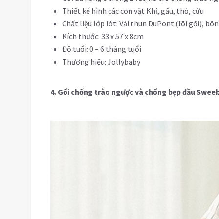
Thiết kế hình các con vật Khỉ, gấu, thỏ, cừu
Chất liệu lớp lót: Vải thun DuPont (lõi gối), bô
Kích thước: 33 x 57 x 8cm
Độ tuổi: 0 – 6 tháng tuổi
Thương hiệu: Jollybaby
4. Gối chống trào ngược và chống bẹp đầu Swee