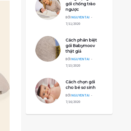
gối chống trào
ngược
BỞI
NGUYENTAI
7/11/2020
Cách phân biệt
gối Babymoov
thật giả
BỞI
NGUYENTAI
7/15/2020
Cách chọn gối
cho bé sơ sinh
BỞI
NGUYENTAI
7/16/2020