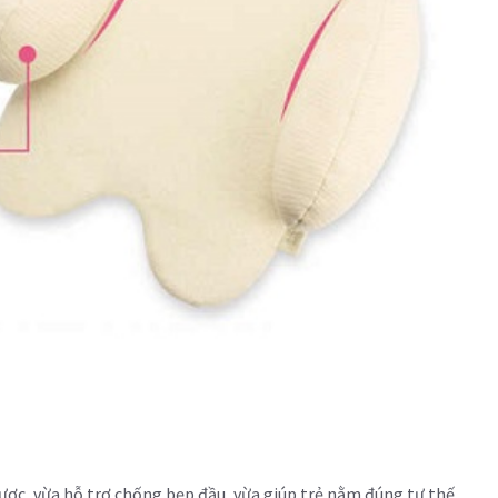
ược, vừa hỗ trợ chống bẹp đầu, vừa giúp trẻ nằm đúng tư thế