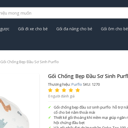
ngược
Gối đi xe cho bé
Gối đa năng cho bé
Gối ôm cho bé
Gối Chống Bẹp Đầu Sơ Sinh Purflo
Gối Chống Bẹp Đầu Sơ Sinh Purf
Thương hiệu:
Purflo
SKU: 1270
0 người đánh giá
Gối chống bẹp đầu sơ sinh purflo hỗ trợ n
cổ cho bé nằm thoải mái
Thiết kế gối thoáng khí mềm mại giúp ngăn
hội chứng đầu bẹt
Vải gối nhồi đạt chứng nhận Oeko-Tex 100, 