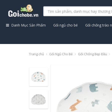
Danh Mục Sản Phẩm
Gối ngủ cho bé
Gối chống trào 
Trang chủ
Gối Ngủ Cho Bé
Gối Chống Bẹp Đầu