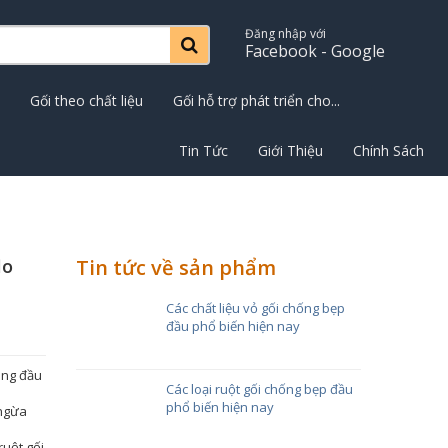
Đăng nhập với
Facebook - Google
Gối theo chất liệu
Gối hỗ trợ phát triển cho...
Tin Tức
Giới Thiệu
Chính Sách
lo
Tin tức về sản phẩm
Các chất liệu vỏ gối chống bẹp
đầu phổ biến hiện nay
âng đầu
Các loại ruột gối chống bẹp đầu
phổ biến hiện nay
 ngừa
ruột gối