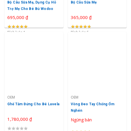
Bộ Câu Sữa Mẹ, Dụng Cụ Hỗ
Bộ Câu Sữa Mẹ
Trợ Mẹ Cho Bé Bú Wodoo
695,000 ₫
365,000 ₫
★
★
★
★
★
★
★
★
★
★
★
★
★
★
★
★
★
★
★
★
Bình luận 1
Bình luận 5
OEM
OEM
Ghế Tắm Đứng Cho Bé Lavela
Vòng Đeo Tay Chống Ốm
Nghén
1,780,000 ₫
Ngừng bán
★
★
★
★
★