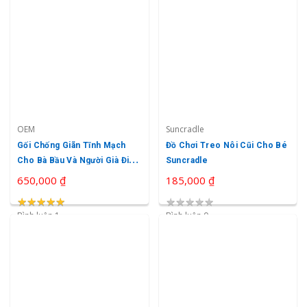
OEM
Suncradle
Gối Chống Giãn Tĩnh Mạch
Đồ Chơi Treo Nôi Cũi Cho Bé
Cho Bà Bầu Và Người Già Điều
Suncradle
Chỉnh Độ Nghiêng Easy Care
650,000 ₫
185,000 ₫
★
★
★
★
★
★
★
★
★
★
★
★
★
★
★
Bình luận 1
Bình luận 0