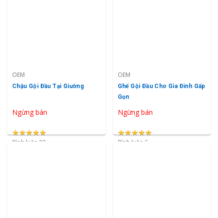
OEM
OEM
Chậu Gội Đầu Tại Giường
Ghế Gội Đầu Cho Gia Đình Gấp
Gọn
Ngừng bán
Ngừng bán
★
★
★
★
★
★
★
★
★
★
★
★
★
★
★
★
★
★
★
★
Bình luận 23
Bình luận 6