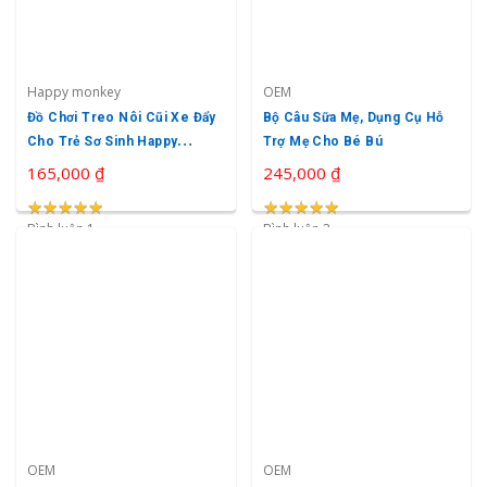
Happy monkey
OEM
Đồ Chơi Treo Nôi Cũi Xe Đẩy
Bộ Câu Sữa Mẹ, Dụng Cụ Hỗ
Cho Trẻ Sơ Sinh Happy
Trợ Mẹ Cho Bé Bú
Monkey
165,000 ₫
245,000 ₫
★
★
★
★
★
★
★
★
★
★
★
★
★
★
★
★
★
★
★
★
Bình luận 1
Bình luận 2
OEM
OEM