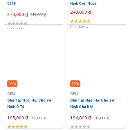
0318
Hình Con Ngựa
240,000 ₫
374,000 ₫
415,000 ₫
★
★
★
★
★
★
★
★
★
★
★
★
★
★
★
Bình luận 4
Bình luận 0
25%
10%
OEM
OEM
Ghế Tập Ngồi Hơi Cho Bé
Ghế Tập Ngồi Hơi Cho Bé
Hình Ô Tô
Hình Chú Khỉ
195,000 ₫
194,000 ₫
260,000 ₫
215,000 ₫
★
★
★
★
★
★
★
★
★
★
★
★
★
★
★