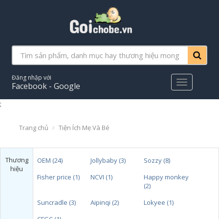
Đăng nhập với
Main
Facebook - Google
Menu
;
Trang chủ
Tiện Ích Mẹ Và Bé
Thương
OEM (24)
Jollybaby (3)
Sozzy (8)
hiệu
Fisher price (1)
NCVI (1)
Happy monkey
(2)
Suncradle (3)
Aipinqi (2)
Lokyee (1)