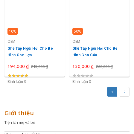
10%
50%
OEM
OEM
Ghế Tập Ngồi Hơi Cho Bé
Ghế Tập Ngồi Hơi Cho Bé
Hình Con Lợn
Hình Con Cáo
194,000 ₫
130,000 ₫
215,000 ₫
260,000 ₫
★
★
★
★
★
★
★
★
★
★
★
★
★
★
★
Bình luận 3
Bình luận 0
1
2
Giới thiệu
Tiện ích mẹ và bé