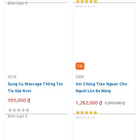
★
★
★
★
★
★
★
★
★
★
Bình luận 0
Bình luận 3
5%
NCVI
OEM
Dụng Cụ Massage Thông Tắc
Gối Chống Trào Ngược Cho
Tia Sữa Ncvi
Người Lớn Đa Năng
595,000 ₫
1,282,000 ₫
1,350,000 ₫
★
★
★
★
★
★
★
★
★
★
★
★
★
★
★
Bình luận 0
Bình luận 1