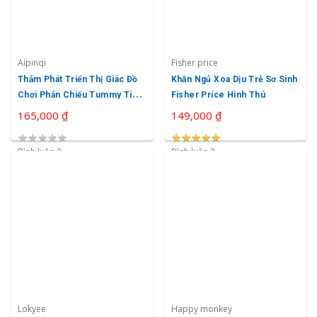
Aipinqi
Fisher price
Thảm Phát Triển Thị Giác Đồ
Khăn Ngủ Xoa Dịu Trẻ Sơ Sinh
Chơi Phản Chiếu Tummy Time
Fisher Price Hình Thú
Cho Bé Aipinqi
165,000 ₫
149,000 ₫
★
★
★
★
★
★
★
★
★
★
★
★
★
★
★
Bình luận 0
Bình luận 2
Lokyee
Happy monkey