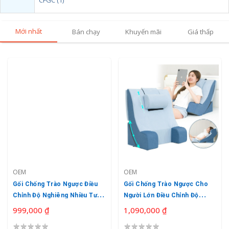
CFGC (1)
Mới nhất
Bán chạy
Khuyến mãi
Giá thấp
OEM
OEM
Gối Chống Trào Ngược Điều
Gối Chống Trào Ngược Cho
Chỉnh Độ Nghiêng Nhiều Tư
Người Lớn Điều Chỉnh Độ
Thế Cho Người Lớn
Nghiêng Đa Năng Có Chỗ Để
999,000 ₫
1,090,000 ₫
Tay Easy Care
★
★
★
★
★
★
★
★
★
★