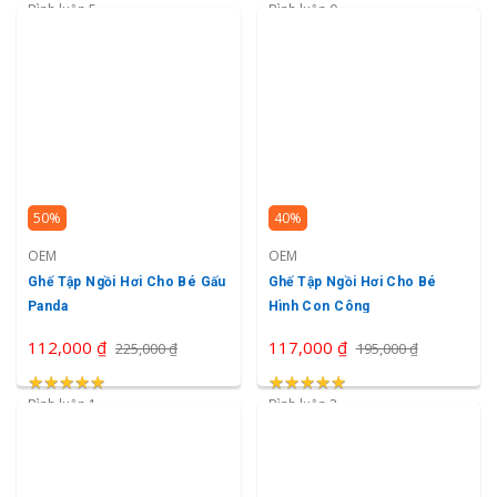
Bình luận 5
Bình luận 0
50%
40%
OEM
OEM
Ghế Tập Ngồi Hơi Cho Bé Gấu
Ghế Tập Ngồi Hơi Cho Bé
Panda
Hình Con Công
112,000 ₫
117,000 ₫
225,000 ₫
195,000 ₫
★
★
★
★
★
★
★
★
★
★
★
★
★
★
★
★
★
★
★
★
Bình luận 1
Bình luận 2