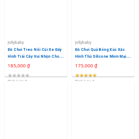
Jollybaby
Jollybaby
Đồ Chơi Treo Nôi Cũi Xe Đẩy
Đồ Chơi Quả Bóng Xúc Xắc
Hình Trái Cây Vui Nhộn Cho
Hình Thú Silicone Mềm Mại
Bé Jollybaby
Jollybaby
185,000 ₫
175,000 ₫
★
★
★
★
★
★
★
★
★
★
★
★
★
★
★
Bình luận 0
Bình luận 2