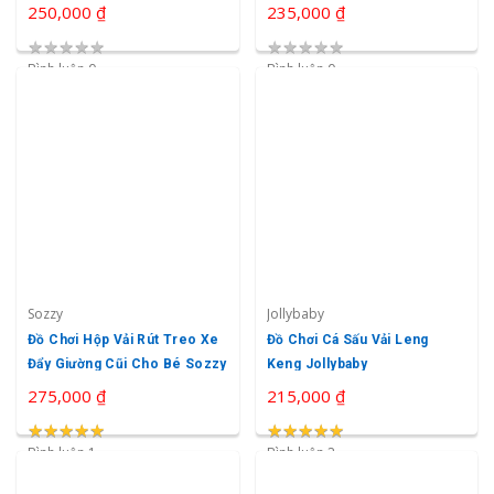
250,000 ₫
235,000 ₫
★
★
★
★
★
★
★
★
★
★
Bình luận 0
Bình luận 0
Sozzy
Jollybaby
Đồ Chơi Hộp Vải Rút Treo Xe
Đồ Chơi Cá Sấu Vải Leng
Đẩy Giường Cũi Cho Bé Sozzy
Keng Jollybaby
275,000 ₫
215,000 ₫
★
★
★
★
★
★
★
★
★
★
★
★
★
★
★
★
★
★
★
★
Bình luận 1
Bình luận 2