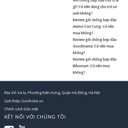
Gối chống bẹp đầu chữ U là
gì? Có nên dùng cho trẻ sơ
sinh không?
Review gối chống bẹp đầu
Animo Con Cưng: Có nên
mua không?
Review gối chống bẹp đầu
Goodmama: Có nên mua
không?
Review gối chống bẹp đầu
Bibomart: Có nên mua
không?
Địa chỉ: Xa la, Phường Kiến Hưng, Quận Hà Đông, Hà Nội
Giới thiệu Goichobe.vn
Chính sách bảo mật
KẾT NỐI VỚI CHÚNG TÔI