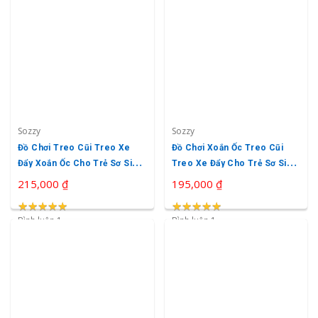
Sozzy
Sozzy
Đồ Chơi Treo Cũi Treo Xe
Đồ Chơi Xoắn Ốc Treo Cũi
Đẩy Xoắn Ốc Cho Trẻ Sơ Sinh
Treo Xe Đẩy Cho Trẻ Sơ Sinh
Sozzy
Sozzy
215,000 ₫
195,000 ₫
★
★
★
★
★
★
★
★
★
★
★
★
★
★
★
★
★
★
★
★
Bình luận 1
Bình luận 1