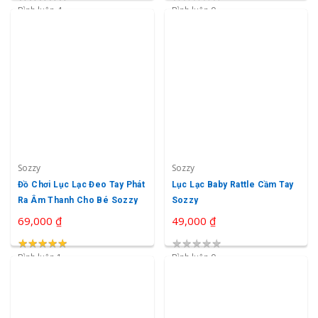
Bình luận 4
Bình luận 0
Sozzy
Sozzy
Đồ Chơi Lục Lạc Đeo Tay Phát
Lục Lạc Baby Rattle Cầm Tay
Ra Âm Thanh Cho Bé Sozzy
Sozzy
69,000 ₫
49,000 ₫
★
★
★
★
★
★
★
★
★
★
★
★
★
★
★
Bình luận 1
Bình luận 0