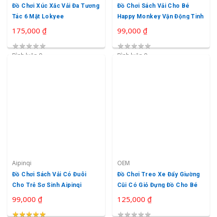
Đồ Chơi Xúc Xắc Vải Đa Tương
Đồ Chơi Sách Vải Cho Bé
Tác 6 Mặt Lokyee
Happy Monkey Vận Động Tinh
175,000 ₫
99,000 ₫
★
★
★
★
★
★
★
★
★
★
Bình luận 0
Bình luận 0
Aipinqi
OEM
Đồ Chơi Sách Vải Có Đuôi
Đồ Chơi Treo Xe Đẩy Giường
Cho Trẻ Sơ Sinh Aipinqi
Cũi Có Giỏ Đựng Đồ Cho Bé
99,000 ₫
125,000 ₫
★
★
★
★
★
★
★
★
★
★
★
★
★
★
★