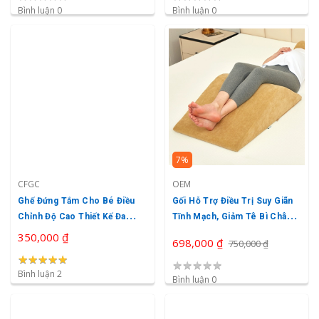
Bình luận 0
Bình luận 0
7%
CFGC
OEM
Ghế Đứng Tắm Cho Bé Điều
Gối Hỗ Trợ Điều Trị Suy Giãn
Chỉnh Độ Cao Thiết Kế Đa
Tĩnh Mạch, Giảm Tê Bì Chân,
Năng Cfgc
Giảm Tê Buốt, Phù Nề
350,000 ₫
698,000 ₫
750,000 ₫
★
★
★
★
★
★
★
★
★
★
★
★
★
★
★
Bình luận 2
Bình luận 0