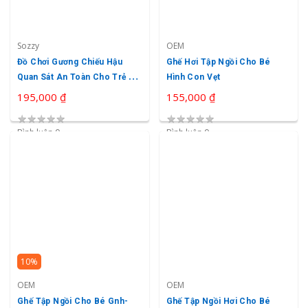
Sozzy
OEM
Đồ Chơi Gương Chiếu Hậu
Ghế Hơi Tập Ngồi Cho Bé
Quan Sát An Toàn Cho Trẻ Sơ
Hình Con Vẹt
Sinh Sozzy
195,000 ₫
155,000 ₫
★
★
★
★
★
★
★
★
★
★
Bình luận 0
Bình luận 0
10%
OEM
OEM
Ghế Tập Ngồi Cho Bé Gnh-
Ghế Tập Ngồi Hơi Cho Bé