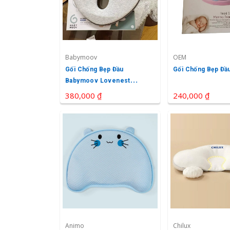
Babymoov
OEM
Gối Chống Bẹp Đầu
Gối Chống Bẹp Đầ
Babymoov Lovenest
Original
380,000 ₫
240,000 ₫
Animo
Chilux