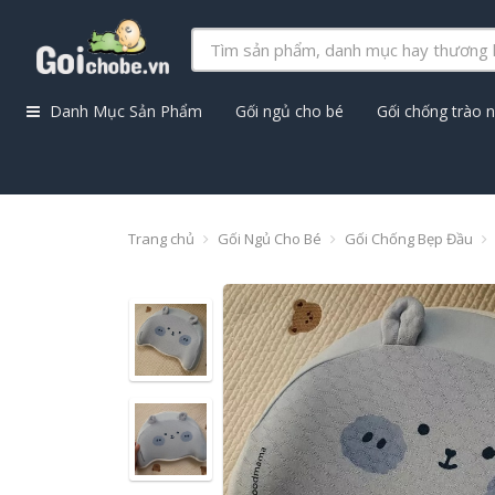
Danh Mục Sản Phẩm
Gối ngủ cho bé
Gối chống trào 
Trang chủ
Gối Ngủ Cho Bé
Gối Chống Bẹp Đầu