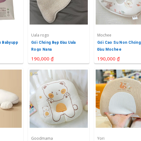
Uala rogo
Mochee
u Babyupp
Gối Chống Bẹp Đầu Uala
Gối Cao Su Non Chống
Rogo Nana
Đầu Mochee
190,000 ₫
190,000 ₫
Goodmama
Yori