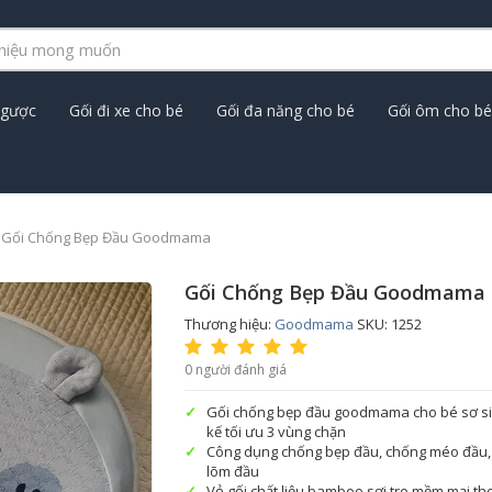
ngược
Gối đi xe cho bé
Gối đa năng cho bé
Gối ôm cho bé
Gối Chống Bẹp Đầu Goodmama
Gối Chống Bẹp Đầu Goodmama
Thương hiệu:
Goodmama
SKU: 1252
0 người đánh giá
Gối chống bẹp đầu goodmama cho bé sơ sin
kế tối ưu 3 vùng chặn
Công dụng chống bẹp đầu, chống méo đầu,
lõm đầu
Vỏ gối chất liệu bamboo sợi tre mềm mại t