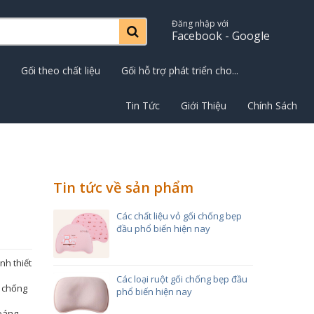
Đăng nhập với
Facebook - Google
Gối theo chất liệu
Gối hỗ trợ phát triển cho...
Tin Tức
Giới Thiệu
Chính Sách
Tin tức về sản phẩm
Các chất liệu vỏ gối chống bẹp
đầu phổ biến hiện nay
h thiết
Các loại ruột gối chống bẹp đầu
 chống
phổ biến hiện nay
hoáng