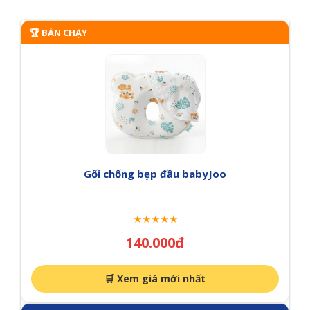
🏆 BÁN CHẠY
Gối chống bẹp đầu babyJoo
★★★★★
140.000đ
🛒 Xem giá mới nhất