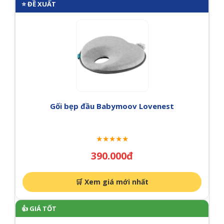
⭐ ĐỀ XUẤT
Gối bẹp đầu Babymoov Lovenest
★★★★★
390.000đ
🛒 Xem giá mới nhất
👍 GIÁ TỐT