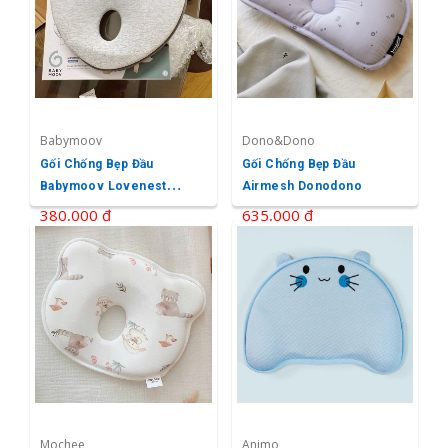
Babymoov
Dono&Dono
Gối Chống Bẹp Đầu
Gối Chống Bẹp Đầu
Babymoov Lovenest
Airmesh Donodono
Original
380,000 ₫
635,000 ₫
Mochee
Animo