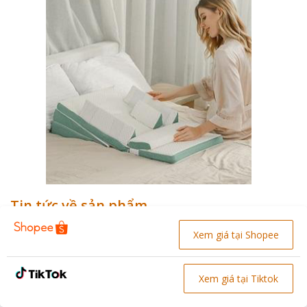
Tin tức về sản phẩm
Các chất liệu vỏ
Các loại ruột gối
Xem giá tại Shopee
gối chống bẹp đầu
chống bẹp đầu
phổ biến hiện nay
phổ biến hiện nay
Xem giá tại Tiktok
Review gối chống
bẹp đầu sợi bột