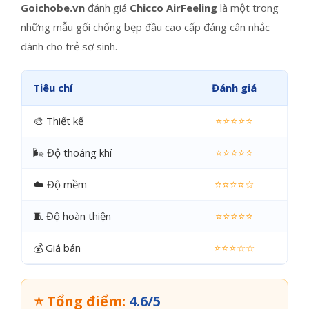
Goichobe.vn
đánh giá
Chicco AirFeeling
là một trong
những mẫu gối chống bẹp đầu cao cấp đáng cân nhắc
dành cho trẻ sơ sinh.
Tiêu chí
Đánh giá
🎨 Thiết kế
⭐⭐⭐⭐⭐
🌬️ Độ thoáng khí
⭐⭐⭐⭐⭐
☁️ Độ mềm
⭐⭐⭐⭐☆
🧵 Độ hoàn thiện
⭐⭐⭐⭐⭐
💰 Giá bán
⭐⭐⭐☆☆
⭐ Tổng điểm:
4.6/5