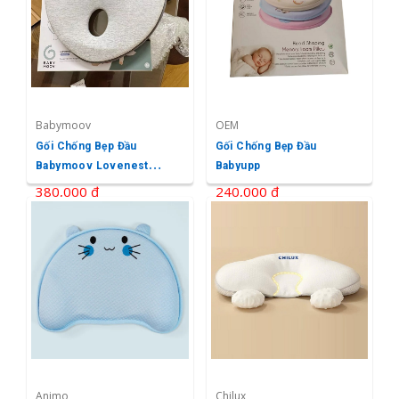
Babymoov
OEM
Gối Chống Bẹp Đầu
Gối Chống Bẹp Đầu
Babymoov Lovenest
Babyupp
Original
380,000 ₫
240,000 ₫
Animo
Chilux