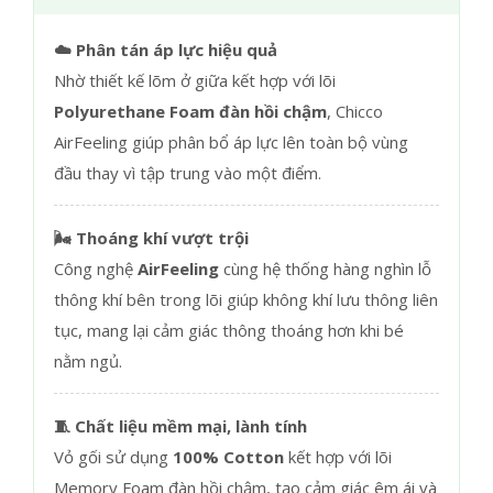
☁️ Phân tán áp lực hiệu quả
Nhờ thiết kế lõm ở giữa kết hợp với lõi
Polyurethane Foam đàn hồi chậm
, Chicco
AirFeeling giúp phân bổ áp lực lên toàn bộ vùng
đầu thay vì tập trung vào một điểm.
🌬️ Thoáng khí vượt trội
Công nghệ
AirFeeling
cùng hệ thống hàng nghìn lỗ
thông khí bên trong lõi giúp không khí lưu thông liên
tục, mang lại cảm giác thông thoáng hơn khi bé
nằm ngủ.
🧵 Chất liệu mềm mại, lành tính
Vỏ gối sử dụng
100% Cotton
kết hợp với lõi
Memory Foam đàn hồi chậm, tạo cảm giác êm ái và