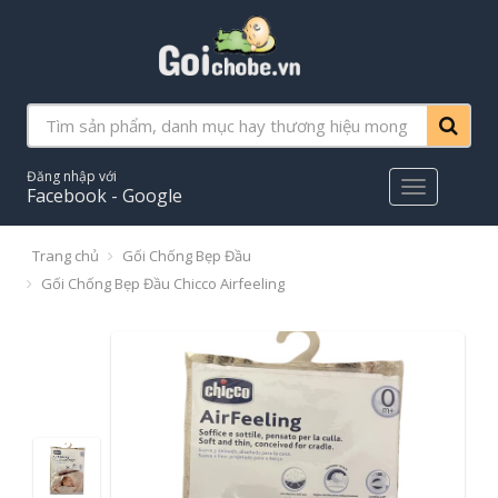
Đăng nhập với
Main
Facebook - Google
Menu
Trang chủ
Gối Chống Bẹp Đầu
Gối Chống Bẹp Đầu Chicco Airfeeling