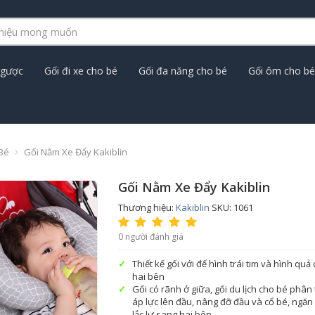
ngược
Gối đi xe cho bé
Gối đa năng cho bé
Gối ôm cho bé
Bé
Gối Nằm Xe Đẩy Kakiblin
Gối Nằm Xe Đẩy Kakiblin
Thương hiệu:
Kakiblin
SKU: 1061
0 người đánh giá
Thiết kế gối với đế hình trái tim và hình quả
hai bên
Gối có rãnh ở giữa, gối du lịch cho bé phân
áp lực lên đầu, nâng đỡ đầu và cổ bé, ngăn
lắc lư sang hai bên.