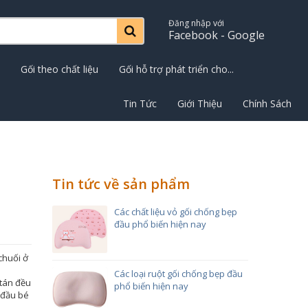
Đăng nhập với
Facebook - Google
Gối theo chất liệu
Gối hỗ trợ phát triển cho...
Tin Tức
Giới Thiệu
Chính Sách
Tin tức về sản phẩm
Các chất liệu vỏ gối chống bẹp
đầu phổ biến hiện nay
 chuối ở
Các loại ruột gối chống bẹp đầu
 tán đều
phổ biến hiện nay
 đầu bé