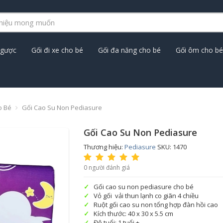
ngược
Gối đi xe cho bé
Gối đa năng cho bé
Gối ôm cho bé
o Bé
Gối Cao Su Non Pediasure
Gối Cao Su Non Pediasure
Thương hiệu:
Pediasure
SKU: 1470
0 người đánh giá
Gối cao su non pediasure cho bé
Vỏ gối vải thun lạnh co giãn 4 chiều
Ruột gối cao su non tổng hợp đàn hồi cao
Kích thước: 40 x 30 x 5.5 cm
Độ tuổi: 1 tuổi +