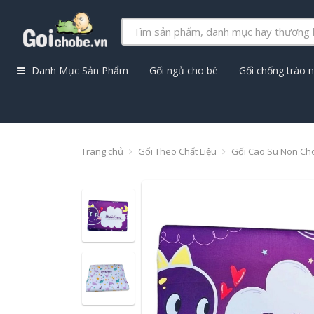
Danh Mục Sản Phẩm
Gối ngủ cho bé
Gối chống trào 
Trang chủ
Gối Theo Chất Liệu
Gối Cao Su Non Ch