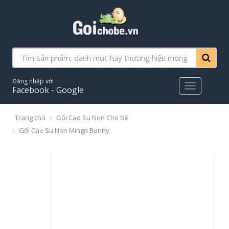
Đăng nhập với
Main
Facebook - Google
Menu
Trang chủ
Gối Cao Su Non Cho Bé
Gối Cao Su Non Mingo Bunny