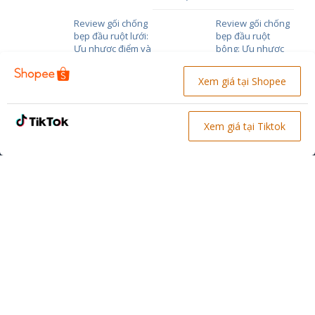
Review gối chống
Review gối chống
bẹp đầu ruột lưới:
bẹp đầu ruột
Ưu nhược điểm và
bông: Ưu nhược
cách chọn
điểm và cách chọn
Xem giá tại Shopee
Review gối chống
bẹp đầu cao su
non
Xem giá tại Tiktok
Địa chỉ: Xa la, Phường Kiến Hưng, Quận Hà Đông, Hà Nội
Giới thiệu Goichobe.vn
Chính sách bảo mật
KẾT NỐI VỚI CHÚNG TÔI
Gối chống trào ngược
Ghế tập ngồi cho bé
Gối cho bé bú
Gối chống bẹp đầu