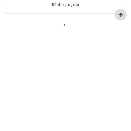
Bé đi ra ngoài
Đồ dùng tiện ích
Đồ chơi gỗ
Mỹ phẩm cho bé